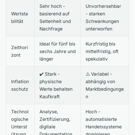
Sehr hoch -
Unvorhersehbar
Wertsta
basierend auf
- starken
bilität
Seltenheit und
Schwankungen
Nachfrage
unterworfen
Ideal für fünf bis
Kurzfristig bis
Zeithori
sechs Jahre und
mittelfristig, oft
zont
länger
spekulativ
✔️ Stark -
⚠️ Variabel -
Inflation
physische
abhängig von
sschutz
Werte behalten
Marktbedingunge
Kaufkraft
n
Technol
Analyse,
Hoch -
ogische
Zertifizierung,
automatisierte
Unterst
digitale
Handelssysteme
ützung
Dokumentation
dominieren