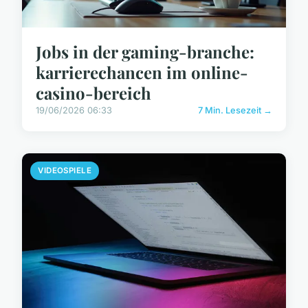
Jobs in der gaming-branche:
karrierechancen im online-
casino-bereich
19/06/2026 06:33
7 Min. Lesezeit →
VIDEOSPIELE