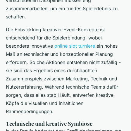
verschiedenen Disziplinen müssen eng
zusammenarbeiten, um ein rundes Spielerlebnis zu
schaffen.
Die Entwicklung kreativer Event-Konzepte ist
entscheidend für die Spielerbindung, wobei
besonders innovative
online slot turniere
ein hohes
Maß an technischer und konzeptioneller Planung
erfordern. Solche Aktionen entstehen nicht zufällig -
sie sind das Ergebnis eines durchdachten
Zusammenspiels zwischen Marketing, Technik und
Nutzererfahrung. Während technische Teams dafür
sorgen, dass alles stabil läuft, entwerfen kreative
Köpfe die visuellen und inhaltlichen
Rahmenbedingungen.
Technische und kreative Symbiose