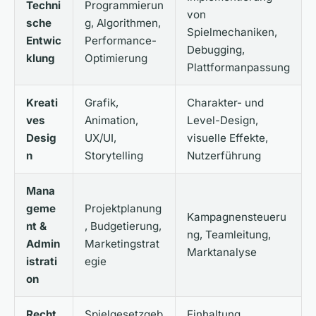
Techni
Programmierun
von
sche
g, Algorithmen,
Spielmechaniken,
Entwic
Performance-
Debugging,
klung
Optimierung
Plattformanpassung
Kreati
Grafik,
Charakter- und
ves
Animation,
Level-Design,
Desig
UX/UI,
visuelle Effekte,
n
Storytelling
Nutzerführung
Mana
geme
Projektplanung
Kampagnensteueru
nt &
, Budgetierung,
ng, Teamleitung,
Admin
Marketingstrat
Marktanalyse
istrati
egie
on
Recht
Spielgesetzgeb
Einhaltung