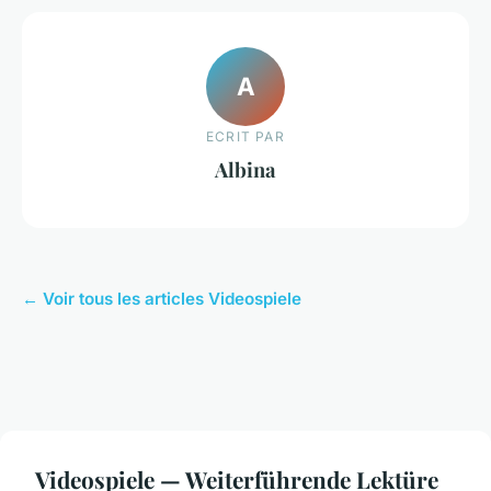
A
ECRIT PAR
Albina
← Voir tous les articles Videospiele
Videospiele — Weiterführende Lektüre