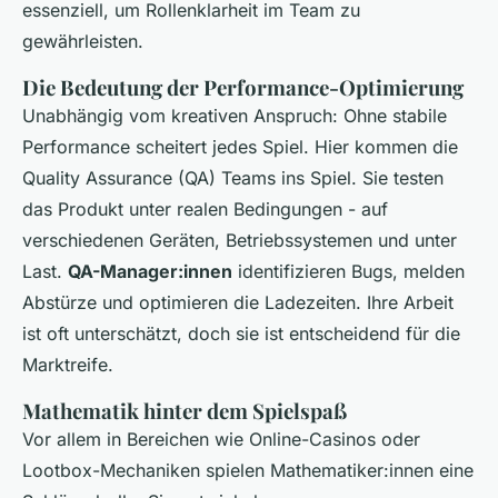
essenziell, um Rollenklarheit im Team zu
gewährleisten.
Die Bedeutung der Performance-Optimierung
Unabhängig vom kreativen Anspruch: Ohne stabile
Performance scheitert jedes Spiel. Hier kommen die
Quality Assurance (QA) Teams ins Spiel. Sie testen
das Produkt unter realen Bedingungen - auf
verschiedenen Geräten, Betriebssystemen und unter
Last.
QA-Manager:innen
identifizieren Bugs, melden
Abstürze und optimieren die Ladezeiten. Ihre Arbeit
ist oft unterschätzt, doch sie ist entscheidend für die
Marktreife.
Mathematik hinter dem Spielspaß
Vor allem in Bereichen wie Online-Casinos oder
Lootbox-Mechaniken spielen Mathematiker:innen eine