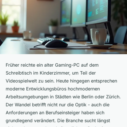
Früher reichte ein alter Gaming-PC auf dem
Schreibtisch im Kinderzimmer, um Teil der
Videospielwelt zu sein. Heute hingegen entsprechen
moderne Entwicklungsbüros hochmodernen
Arbeitsumgebungen in Städten wie Berlin oder Zürich.
Der Wandel betrifft nicht nur die Optik - auch die
Anforderungen an Berufseinsteiger haben sich
grundlegend verändert. Die Branche sucht längst