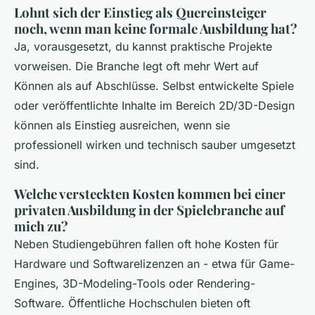
Lohnt sich der Einstieg als Quereinsteiger
noch, wenn man keine formale Ausbildung hat?
Ja, vorausgesetzt, du kannst praktische Projekte
vorweisen. Die Branche legt oft mehr Wert auf
Können als auf Abschlüsse. Selbst entwickelte Spiele
oder veröffentlichte Inhalte im Bereich 2D/3D-Design
können als Einstieg ausreichen, wenn sie
professionell wirken und technisch sauber umgesetzt
sind.
Welche versteckten Kosten kommen bei einer
privaten Ausbildung in der Spielebranche auf
mich zu?
Neben Studiengebühren fallen oft hohe Kosten für
Hardware und Softwarelizenzen an - etwa für Game-
Engines, 3D-Modeling-Tools oder Rendering-
Software. Öffentliche Hochschulen bieten oft