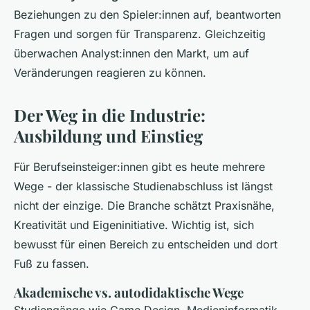
Beziehungen zu den Spieler:innen auf, beantworten
Fragen und sorgen für Transparenz. Gleichzeitig
überwachen Analyst:innen den Markt, um auf
Veränderungen reagieren zu können.
Der Weg in die Industrie:
Ausbildung und Einstieg
Für Berufseinsteiger:innen gibt es heute mehrere
Wege - der klassische Studienabschluss ist längst
nicht der einzige. Die Branche schätzt Praxisnähe,
Kreativität und Eigeninitiative. Wichtig ist, sich
bewusst für einen Bereich zu entscheiden und dort
Fuß zu fassen.
Akademische vs. autodidaktische Wege
Studiengänge wie Game Design, Medieninformatik