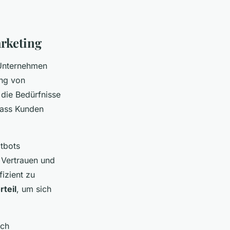
rketing
e Unternehmen
ung von
 die Bedürfnisse
dass Kunden
tbots
s Vertrauen und
izient zu
teil
, um sich
rch