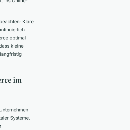
t ins Online-
 beachten: Klare
ntinuierlich
erce optimal
dass kleine
angfristig
erce im
 Unternehmen
taler Systeme.
n