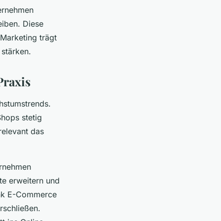
ternehmen
eiben. Diese
Marketing trägt
 stärken.
Praxis
hstumstrends.
Shops stetig
relevant das
ernehmen
te erweitern und
dank E-Commerce
rschließen.