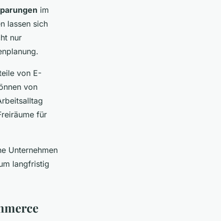
sparungen
im
n lassen sich
ht nur
cenplanung.
eile von E-
können von
rbeitsalltag
Freiräume für
ine Unternehmen
m langfristig
ommerce