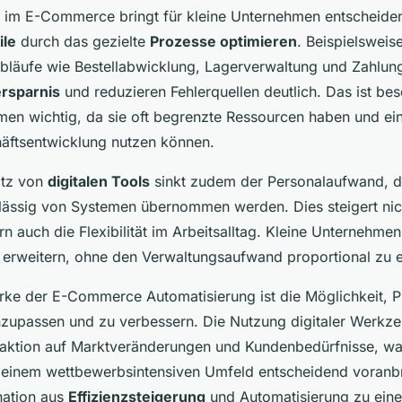
 im E-Commerce bringt für kleine Unternehmen entscheide
ile
durch das gezielte
Prozesse optimieren
. Beispielsweis
Abläufe wie Bestellabwicklung, Lagerverwaltung und Zahlun
ersparnis
und reduzieren Fehlerquellen deutlich. Das ist bes
men wichtig, da sie oft begrenzte Ressourcen haben und ein
häftsentwicklung nutzen können.
atz von
digitalen Tools
sinkt zudem der Personalaufwand, da
ässig von Systemen übernommen werden. Dies steigert nich
rn auch die Flexibilität im Arbeitsalltag. Kleine Unternehm
 erweitern, ohne den Verwaltungsaufwand proportional zu 
ärke der E-Commerce Automatisierung ist die Möglichkeit, 
anzupassen und zu verbessern. Die Nutzung digitaler Werkz
eaktion auf Marktveränderungen und Kundenbedürfnisse, wa
einem wettbewerbsintensiven Umfeld entscheidend voranbr
nation aus
Effizienzsteigerung
und Automatisierung zu ein