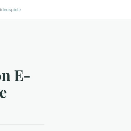
ideospiele
on E-
e