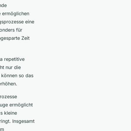
nde
e ermöglichen
gsprozesse eine
onders für
gesparte Zeit
 repetitive
t nur die
en können so das
erhöhen.
Prozesse
euge ermöglicht
s kleine
ingt. Insgesamt
em