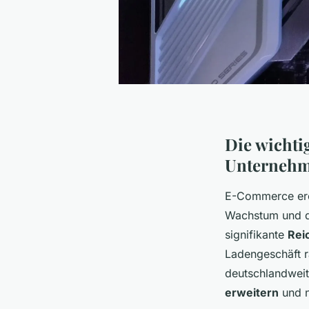
Die wichti
Unterneh
E-Commerce eröf
Wachstum und die
signifikante
Rei
Ladengeschäft r
deutschlandweit
erweitern
und n