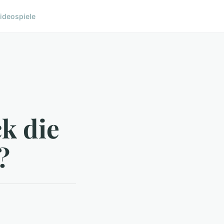
ideospiele
k die
?