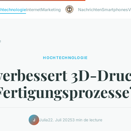
htechnologie
Internet
Marketing
Nachrichten
Smartphones
V
e
HOCHTECHNOLOGIE
verbessert 3D-Druc
Fertigungsprozesse
Julia
22. Juli 2025
3 min de lecture
J