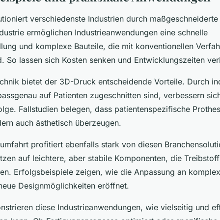
tioniert verschiedenste Industrien durch maßgeschneiderte
dustrie ermöglichen Industrieanwendungen eine schnelle
llung und komplexe Bauteile, die mit konventionellen Verfa
nd. So lassen sich Kosten senken und Entwicklungszeiten ve
chnik bietet der 3D-Druck entscheidende Vorteile. Durch ind
 passgenau auf Patienten zugeschnitten sind, verbessern sic
lge. Fallstudien belegen, dass patientenspezifische Prothes
ndern auch ästhetisch überzeugen.
umfahrt profitiert ebenfalls stark von diesen Branchensoluti
zen auf leichtere, aber stabile Komponenten, die Treibstof
hen. Erfolgsbeispiele zeigen, wie die Anpassung an komple
eue Designmöglichkeiten eröffnet.
strieren diese Industrieanwendungen, wie vielseitig und ef