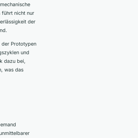
e mechanische
führt nicht nur
rlässigkeit der
ind.
t der Prototypen
ngszyklen und
k dazu bei,
n, was das
-demand
unmittelbarer