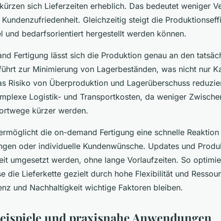
ürzen sich Lieferzeiten erheblich. Das bedeutet weniger 
Kundenzufriedenheit. Gleichzeitig steigt die Produktionseff
l und bedarfsorientiert hergestellt werden können.
nd Fertigung lässt sich die Produktion genau an den tatsäc
führt zur Minimierung von Lagerbeständen, was nicht nur Ka
s Risiko von Überproduktion und Lagerüberschuss reduziert
plexe Logistik- und Transportkosten, da weniger Zwischen
portwege kürzer werden.
ermöglicht die on-demand Fertigung eine schnelle Reaktion
gen oder individuelle Kundenwünsche. Updates und Prod
eit umgesetzt werden, ohne lange Vorlaufzeiten. So optimie
 die Lieferkette gezielt durch hohe Flexibilität und Ressour
nz und Nachhaltigkeit wichtige Faktoren bleiben.
eispiele und praxisnahe Anwendungen