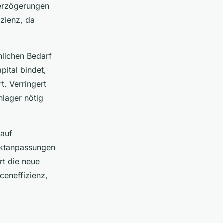
Verzögerungen
izienz, da
hlichen Bedarf
pital bindet,
. Verringert
lager nötig
 auf
uktanpassungen
rt die neue
ceneffizienz,