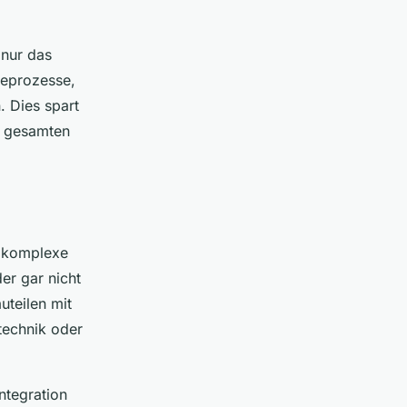
 nur das
geprozesse,
. Dies spart
er gesamten
r komplexe
er gar nicht
uteilen mit
technik oder
ntegration