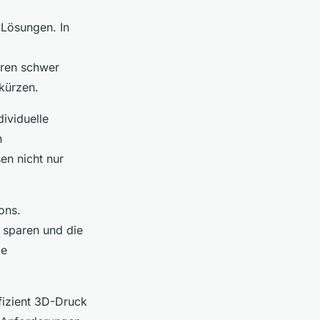
 Lösungen. In
hren schwer
rkürzen.
ividuelle
h
en nicht nur
ons.
f sparen und die
xe
fizient 3D-Druck