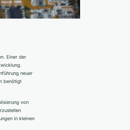
n. Einer der
twicklung.
inführung neuer
n benötigt
alisierung von
rzustellen
ungen in kleinen